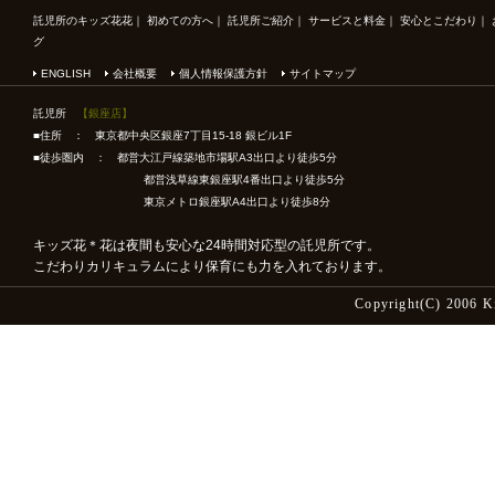
託児所のキッズ花花
｜
初めての方へ
｜
託児所ご紹介
｜
サービスと料金
｜
安心とこだわり
｜
グ
ENGLISH
会社概要
個人情報保護方針
サイトマップ
託児所
【銀座店】
■住所 ： 東京都中央区銀座7丁目15-18 銀ビル1F
■徒歩圏内 ： 都営大江戸線築地市場駅A3出口より徒歩5分
都営浅草線東銀座駅4番出口より徒歩5分
東京メトロ銀座駅A4出口より徒歩8分
キッズ花＊花は夜間も安心な24時間対応型の託児所です。
こだわりカリキュラムにより保育にも力を入れております。
Copyright(C) 2006 K