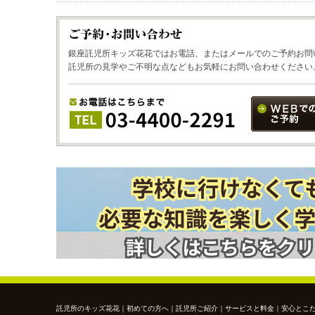
銀座託児所キッズ花花ではお電話、またはメールでのご予約お問
託児所の見学やご不明な点などもお気軽にお問い合わせください
託児所のキッズ花花
｜
初めての方へ
｜
託児所ご紹介
｜
サービスと料金
｜
安心とこ