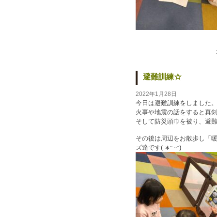
避難訓練☆
2022年1月28日
今日は避難訓練をしました
火事や地震の話をすると真
そして防災頭巾を被り、避
その後は周辺をお散歩し「
ズ達です( ∗ᵔ ᵕᵔ)