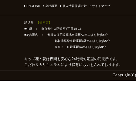
ENGLISH
会社概要
個人情報保護方針
サイトマップ
託児所
【銀座店】
■住所 ： 東京都中央区銀座7丁目15-18
■徒歩圏内 ： 都営大江戸線築地市場駅A3出口より徒歩5分
都営浅草線東銀座駅4番出口より徒歩5分
東京メトロ銀座駅A4出口より徒歩8分
キッズ花＊花は夜間も安心な24時間対応型の託児所です。
こだわりカリキュラムにより保育にも力を入れております。
Copyright(C)