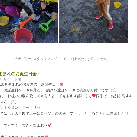
カテゴリー:
スタッフブログ
|
コメントは受け付けていません。
月生まれのお誕生日会♬
年10月28日 月曜日
10月生まれのお友達の お誕生日会
 お誕生日ケーキを見た、1歳クン達はケーキに視線が釘付けです（笑）
に お祝いの歌を歌ってもらうと ドキドキ＆嬉しくて
両手で お顔を隠すキ
ゃん（笑）
ントを貰い、ニッコリ
☺
では…」の合図で上手にロウソクの火を「フーッ」とすることが出来ました
 すくすく 大きくなぁれ〜