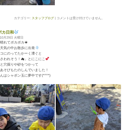
カテゴリー:
スタッフブログ
|
コメントは受け付けていません。
ポカ日和
年10月29日 火曜日
晴れてポカポカ
☀
天気の中お散歩に出発
コにのってたかーく漕ぐと
さわれそう！
☁
」とにこにこ
と穴掘りや砂をつかって
あそびもたのしんでいました！
んはシャボン玉に夢中です(*^^*)