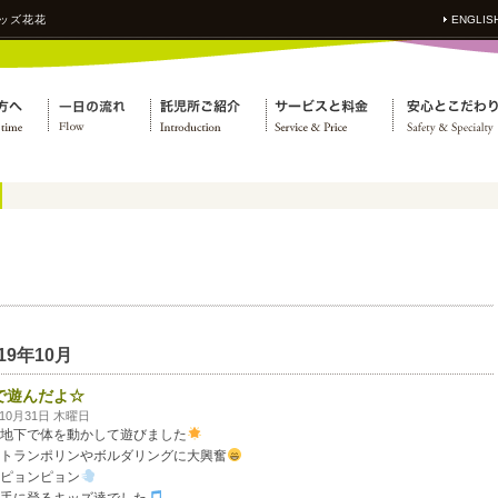
ッズ花花
ENGLIS
019年10月
で遊んだよ☆
年10月31日 木曜日
地下で体を動かして遊びました
トランポリンやボルダリングに大興奮
ピョンピョン