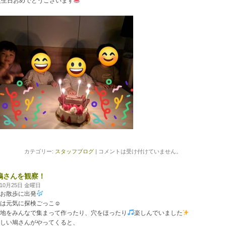
誕生日おめでとうございます
カテゴリー:
スタッフブログ
|
コメントは受け付けていません。
鳩さんを観察！
年10月25日 金曜日
お散歩に出発
は元気に探検ごっこ
☺
地をみんなで集まって作ったり、穴をほったり
楽しんでいました
しい鳩さんがやってくると、