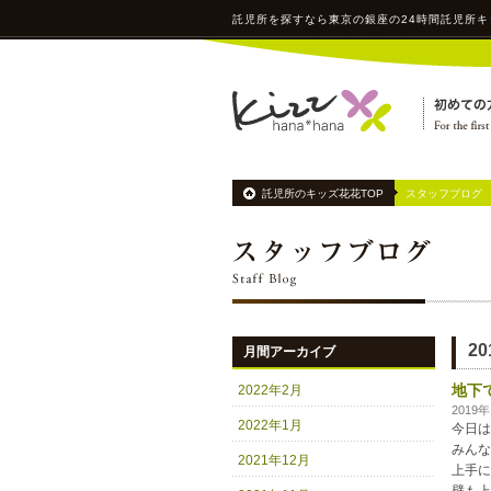
託児所
を探すなら東京の銀座の24時間
託児所
キ
託児所のキッズ花花TOP
スタッフブログ
2
月間アーカイブ
地下
2022年2月
2019
2022年1月
今日は
みんな
2021年12月
上手に