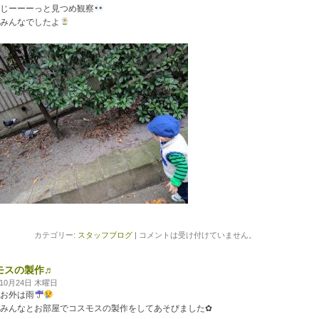
じーーーっと見つめ観察
みんなでしたよ
カテゴリー:
スタッフブログ
|
コメントは受け付けていません。
モスの製作♬
年10月24日 木曜日
お外は雨
みんなとお部屋でコスモスの製作をしてあそびました✿