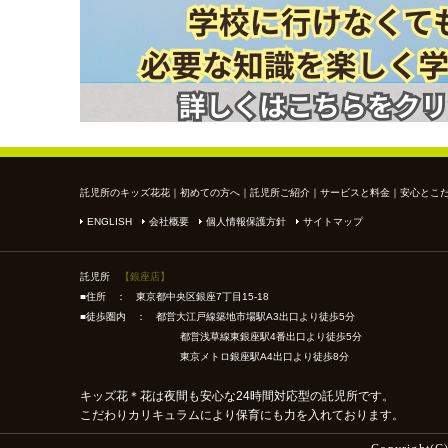
託児所のキッズ花花
｜
初めての方へ
｜
託児所ご紹介
｜
サービスと料金
｜
安心とこ
ENGLISH
会社概要
個人情報保護方針
サイトマップ
託児所
【銀座店】
■住所 ： 東京都中央区銀座7丁目15-18
■徒歩圏内 ： 都営大江戸線築地市場駅A3出口より徒歩5分
都営浅草線東銀座駅4番出口より徒歩5分
東京メトロ銀座駅A4出口より徒歩8分
キッズ花＊花は夜間も安心な24時間対応型の託児所です。
こだわりカリキュラムにより保育にも力を入れております。