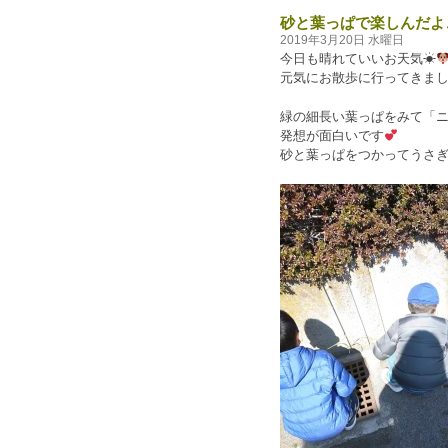
砂と葉っぱで楽しんだよ
2019年3月20日 水曜日
今日も晴れていいお天気
☀
元気にお散歩に行ってきま
緑の細長い葉っぱをみて「
発想が面白いです
砂と葉っぱをつかってうさ