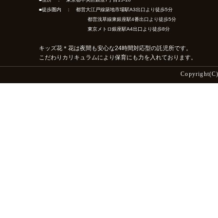
■徒歩圏内 ： 都営大江戸線築地市場駅A3出口より徒歩5分
都営浅草線東銀座駅4番出口より徒歩5分
東京メトロ銀座駅A4出口より徒歩8分
キッズ花＊花は夜間も安心な24時間対応型の託児所です。
こだわりカリキュラムにより保育にも力を入れております。
Copyright(C)