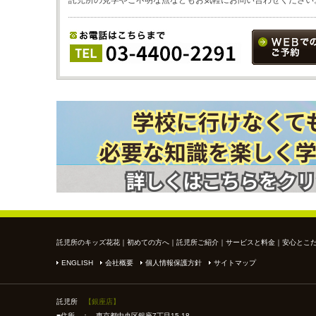
託児所の見学やご不明な点などもお気軽にお問い合わせください
託児所のキッズ花花
｜
初めての方へ
｜
託児所ご紹介
｜
サービスと料金
｜
安心とこ
ENGLISH
会社概要
個人情報保護方針
サイトマップ
託児所
【銀座店】
■住所 ： 東京都中央区銀座7丁目15-18