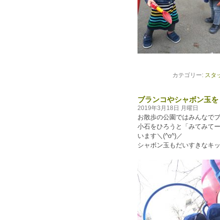
カテゴリー:
スタ
ブランコやシャボン玉を
2019年3月18日 月曜日
お散歩の公園ではみんなで
小石をひろうと「みてみて
います＼(^o^)／
シャボン玉もだいすきなキ