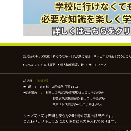
託児所のキッズ花花
｜
初めての方へ
｜
託児所ご紹介
｜
サービスと料金
｜
安心とこ
ENGLISH
会社概要
個人情報保護方針
サイトマップ
託児所
【銀座店】
■住所 ： 東京都中央区銀座7丁目15-18
■徒歩圏内 ： 都営大江戸線築地市場駅A3出口より徒歩5分
都営浅草線東銀座駅4番出口より徒歩5分
東京メトロ銀座駅A4出口より徒歩8分
キッズ花＊花は夜間も安心な24時間対応型の託児所です。
こだわりカリキュラムにより保育にも力を入れております。