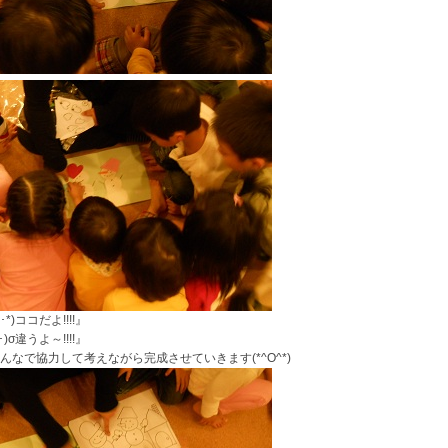
д･*)ココだよ!!!!』
д･)σ違うよ～!!!!』
んなで協力して考えながら完成させていきます(*^O^*)