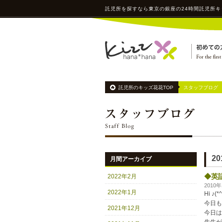
託児所
を探すなら東京の銀座の24時間
託児所
キ
託児所のキッズ花花TOP
スタッフブログ
2
月間アーカイブ
◆英
2022年2月
2010
2022年1月
Hi ♪(*
今日も
2021年12月
今日は