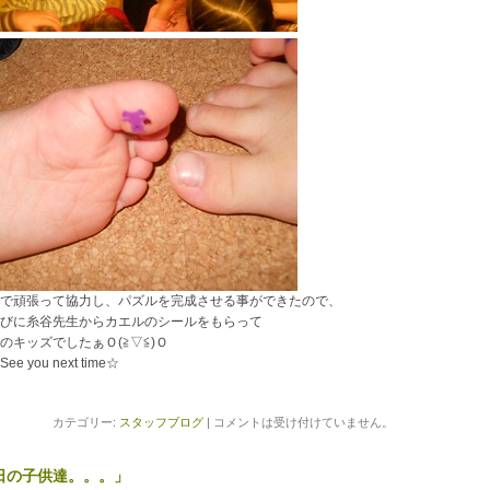
で頑張って協力し、パズルを完成させる事ができたので、
びに糸谷先生からカエルのシールをもらって
のキッズでしたぁＯ(≧▽≦)Ｏ
/~See you next time☆
カテゴリー:
スタッフブログ
|
コメントは受け付けていません。
日の子供達。。。」