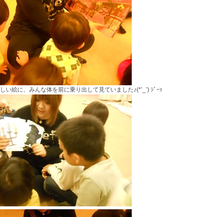
しい絵に、みんな体を前に乗り出して見ていました♪(*’_’) ｼﾞｰｯ