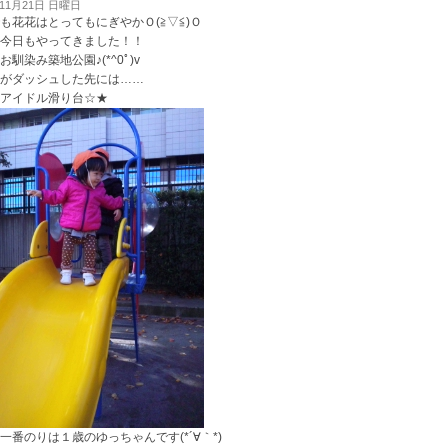
年11月21日 日曜日
も花花はとってもにぎやかＯ(≧▽≦)Ｏ
今日もやってきました！！
お馴染み築地公園♪(*^0ﾟ)v
がダッシュした先には……
アイドル滑り台☆★
一番のりは１歳のゆっちゃんです(*´∀｀*)