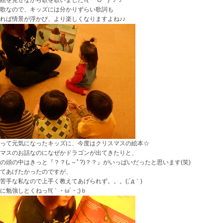
絵を見せながら歌を歌いました!!(*￣O￣)~♪^♪
歌なので、キッズには分かりずらい歌詞も
れば情景が浮かび、より楽しくなりますよね♪♪
って元気になったキッズに、今度はクリスマスの絵本☆
マスのお話なのになぜかドラゴンが出てきたりと、
の頭の中はきっと『？？(｡～ﾟ?)？？』がいっぱいだったと思います(笑)
てあげたかったのですが、
苦手な私なので上手く教えてあげられず。。。(;´д｀)
に勉強しとくねっ!!(｀・ω´・;)ｂ