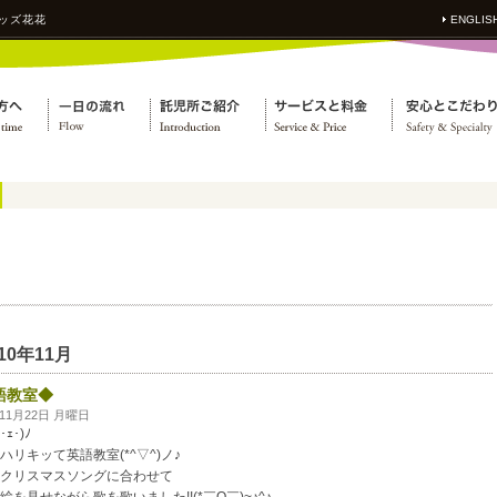
ッズ花花
ENGLIS
010年11月
語教室◆
年11月22日 月曜日
^･ｪ･)ﾉ
ハリキッて英語教室(*^▽^)ノ♪
クリスマスソングに合わせて