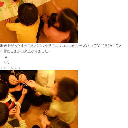
出来上がったすべてのパズルを見てニッコニコのキッズ♪♪-ヽ(*´∀｀)八(´∀｀*)ノ
イ雪だるまが出来上がりました♪
д
(∵)
( ： )。。。