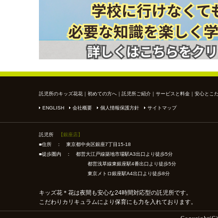
託児所のキッズ花花
｜
初めての方へ
｜
託児所ご紹介
｜
サービスと料金
｜
安心とこ
ENGLISH
会社概要
個人情報保護方針
サイトマップ
託児所
【銀座店】
■住所 ： 東京都中央区銀座7丁目15-18
■徒歩圏内 ： 都営大江戸線築地市場駅A3出口より徒歩5分
都営浅草線東銀座駅4番出口より徒歩5分
東京メトロ銀座駅A4出口より徒歩8分
キッズ花＊花は夜間も安心な24時間対応型の託児所です。
こだわりカリキュラムにより保育にも力を入れております。