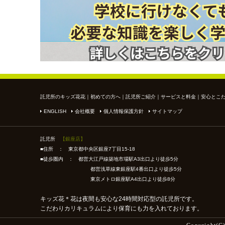
託児所のキッズ花花
｜
初めての方へ
｜
託児所ご紹介
｜
サービスと料金
｜
安心とこ
ENGLISH
会社概要
個人情報保護方針
サイトマップ
託児所
【銀座店】
■住所 ： 東京都中央区銀座7丁目15-18
■徒歩圏内 ： 都営大江戸線築地市場駅A3出口より徒歩5分
都営浅草線東銀座駅4番出口より徒歩5分
東京メトロ銀座駅A4出口より徒歩8分
キッズ花＊花は夜間も安心な24時間対応型の託児所です。
こだわりカリキュラムにより保育にも力を入れております。