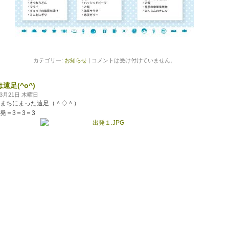
カテゴリー:
お知らせ
|
コメントは受け付けていません。
遠足(^o^)
年3月21日 木曜日
まちにまった遠足（＾◇＾）
発＝3＝3＝3