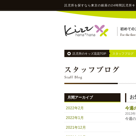
託児所
を探すなら東京の銀座の24時間
託児所
キ
託児所のキッズ花花TOP
スタッフブログ
お
月間アーカイブ
今週
2022年2月
2013
2022年1月
今週の
2021年12月