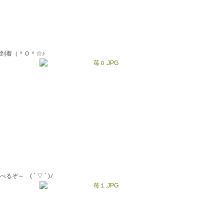
到着（＾Ｏ＾☆♪
るぞ～ ( ´ ▽ ` )ﾉ