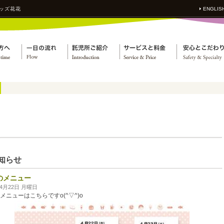
ッズ花花
ENGLIS
知らせ
のメニュー
年4月22日 月曜日
メニューはこちらですo(^▽^)o